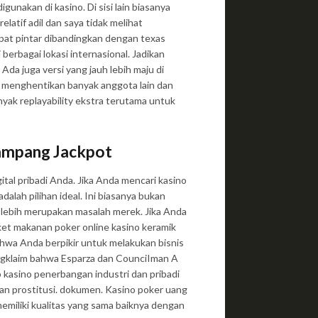
gunakan di kasino. Di sisi lain biasanya
latif adil dan saya tidak melihat
cepat pintar dibandingkan dengan texas
erbagai lokasi internasional. Jadikan
 Ada juga versi yang jauh lebih maju di
 menghentikan banyak anggota lain dan
yak replayability ekstra terutama untuk
Gampang Jackpot
ital pribadi Anda. Jika Anda mencari kasino
dalah pilihan ideal. Ini biasanya bukan
i lebih merupakan masalah merek. Jika Anda
ket makanan poker online kasino keramik
ahwa Anda berpikir untuk melakukan bisnis
engklaim bahwa Esparza dan CounciIman A
 kasino penerbangan industri dan pribadi
an prostitusi. dokumen. Kasino poker uang
emiliki kualitas yang sama baiknya dengan