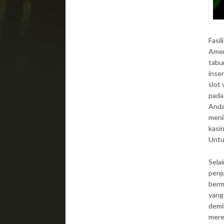
Fasi
Amer
tabu
inse
slot
pada
Anda
meni
kasi
Untu
Selai
penj
berm
yang
demi
mere