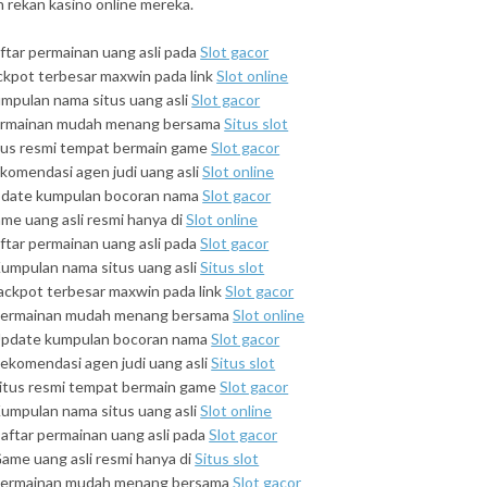
n rekan kasino online mereka.
ftar permainan uang asli pada
Slot gacor
ckpot terbesar maxwin pada link
Slot online
mpulan nama situs uang asli
Slot gacor
rmainan mudah menang bersama
Situs slot
tus resmi tempat bermain game
Slot gacor
komendasi agen judi uang asli
Slot online
date kumpulan bocoran nama
Slot gacor
me uang asli resmi hanya di
Slot online
ftar permainan uang asli pada
Slot gacor
umpulan nama situs uang asli
Situs slot
ackpot terbesar maxwin pada link
Slot gacor
ermainan mudah menang bersama
Slot online
pdate kumpulan bocoran nama
Slot gacor
ekomendasi agen judi uang asli
Situs slot
itus resmi tempat bermain game
Slot gacor
umpulan nama situs uang asli
Slot online
aftar permainan uang asli pada
Slot gacor
ame uang asli resmi hanya di
Situs slot
ermainan mudah menang bersama
Slot gacor