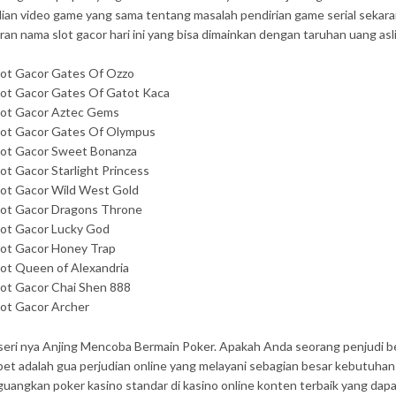
lian video game yang sama tentang masalah pendirian game serial sekaran
ran nama slot gacor hari ini yang bisa dimainkan dengan taruhan uang asl
lot Gacor Gates Of Ozzo
lot Gacor Gates Of Gatot Kaca
lot Gacor Aztec Gems
lot Gacor Gates Of Olympus
lot Gacor Sweet Bonanza
lot Gacor Starlight Princess
lot Gacor Wild West Gold
lot Gacor Dragons Throne
lot Gacor Lucky God
lot Gacor Honey Trap
lot Queen of Alexandria
lot Gacor Chai Shen 888
lot Gacor Archer
 seri nya Anjing Mencoba Bermain Poker. Apakah Anda seorang penjudi 
bet adalah gua perjudian online yang melayani sebagian besar kebutuhan 
uangkan poker kasino standar di kasino online konten terbaik yang da