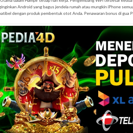
r Utama dalam Hampir setiap hari kerja. Pengembang WiFi terbesar kedua
inginkan Android yang bagus jendela rumah atau mungkin iPhone semua i
atibel dengan produk pembentuk otot Anda. Penawaran bonus di gua Pl