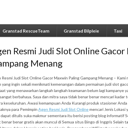
Granstad RescueTeam
Granstad Bilpleie
Taxi
en Resmi Judi Slot Online Gacor
ampang Menang
 Resmi Judi Slot Online Gacor Maxwin Paling Gampang Menang – Kami 
an yang ingin sekali menikmati kemenangan dalam permainan judi slot gaco
aat yang menawarkan langkah langkah keamanan belum lagi kampanye yang
 sangat berbahaya. Saya dan mitra saya tidak benar benar mencari kadar
ra keseluruhan. Awasi kemampuan Anda Kurangi produk stasioner Anda 
aknya para Pemimpin
Agen Resmi Judi Slot Online
mencari Jenis Lokasi
 dapat ditulis suka makmur sementara itu berisi posting blog informatif 
t benar benar gratis akan muncul di Semua situs Bingo di Inggris Selain t