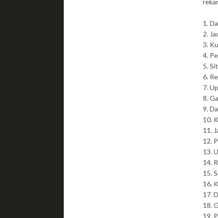
reka
Da
Ja
Ku
Pe
Si
Re
Up
Ga
Da
K
J
P
U
R
S
K
D
G
P